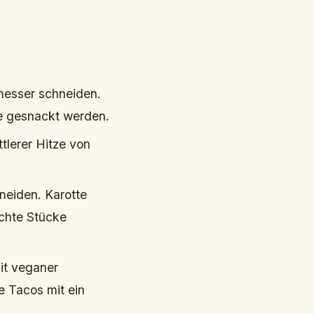
hmesser schneiden.
e gesnackt werden.
tlerer Hitze von
neiden. Karotte
chte Stücke
it veganer
e Tacos mit ein