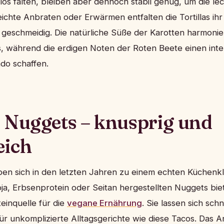
los falten, bleiben aber dennoch stabil genug, um die le
eichte Anbraten oder Erwärmen entfalten die Tortillas ih
eschmeidig. Die natürliche Süße der Karotten harmonier
, während die erdigen Noten der Roten Beete einen inte
do schaffen.
 Nuggets – knusprig und
eich
en sich in den letzten Jahren zu einem echten Küchenkla
oja, Erbsenprotein oder Seitan hergestellten Nuggets bie
einquelle für die
vegane Ernährung
. Sie lassen sich sch
für unkomplizierte Alltagsgerichte wie diese Tacos. Das A