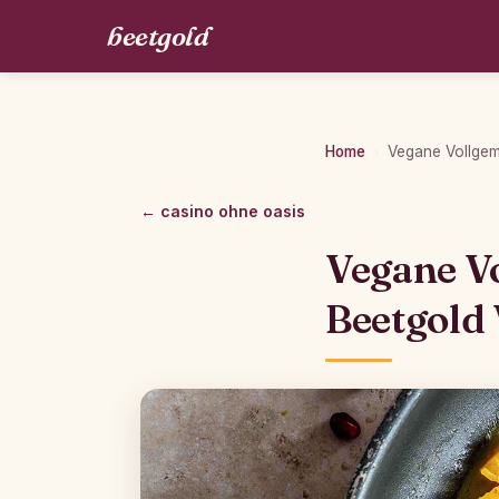
beetgold
Home
Vegane Vollgem
›
← casino ohne oasis
Vegane Vo
Beetgold