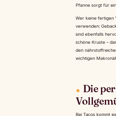
Pfanne sorgt für ei
Wer keine fertigen
verwenden: Geback
sind ebenfalls herv
schöne Kruste – da
den nährstoffreiche
wichtigen Makronäh
Die per
Vollgem
Bei Tacos kommt es