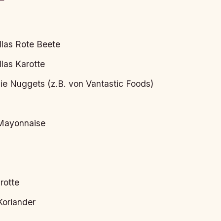
llas Rote Beete
llas Karotte
e Nuggets (z.B. von Vantastic Foods)
Mayonnaise
rotte
Koriander