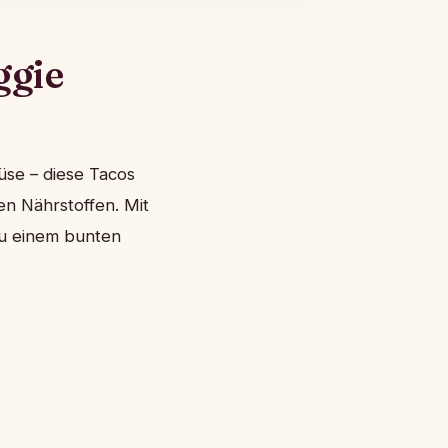
ggie
üse – diese Tacos
en Nährstoffen. Mit
zu einem bunten