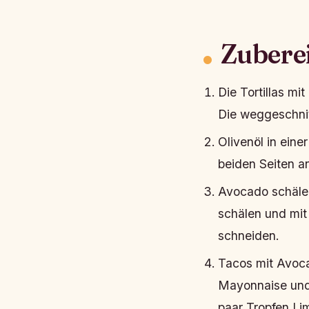
Zubere
Die Tortillas m
Die weggeschni
Olivenöl in eine
beiden Seiten an
Avocado schälen
schälen und mit
schneiden.
Tacos mit Avoca
Mayonnaise und 
paar Tropfen Lim