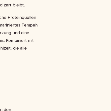
 zart bleibt.
che Proteinquellen
mariniertes Tempeh
ürzung und eine
s. Kombiniert mit
zeit, die alle
e
en den