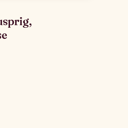
sprig,
se