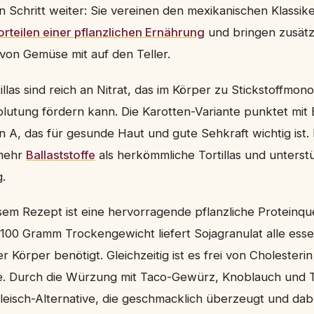
en Schritt weiter: Sie vereinen den mexikanischen Klassik
rteilen einer pflanzlichen Ernährung
und bringen zusätz
von Gemüse mit auf den Teller.
illas sind reich an Nitrat, das im Körper zu Stickstoffmo
lutung fördern kann. Die Karotten-Variante punktet mit 
n A, das für gesunde Haut und gute Sehkraft wichtig ist.
 mehr
Ballaststoffe
als herkömmliche Tortillas und unterst
.
sem Rezept ist eine hervorragende pflanzliche Proteinque
00 Gramm Trockengewicht liefert Sojagranulat alle esse
 Körper benötigt. Gleichzeitig ist es frei von Cholesteri
ne. Durch die Würzung mit Taco-Gewürz, Knoblauch und
leisch-Alternative, die geschmacklich überzeugt und dabe