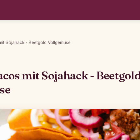
it Sojahack - Beetgold Vollgemüse
cos mit Sojahack - Beetgol
se