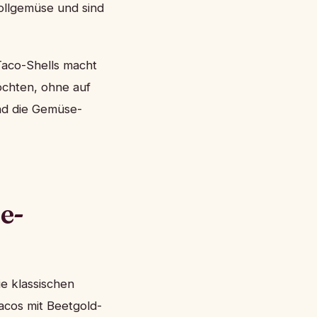
llgemüse und sind
Taco-Shells macht
chten, ohne auf
end die Gemüse-
e-
e klassischen
acos mit Beetgold-