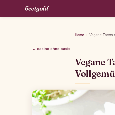
beetgold
Home
Vegane Tacos m
›
← casino ohne oasis
Vegane Ta
Vollgemü