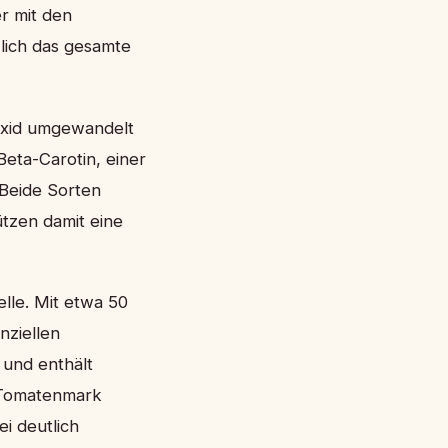
er mit den
lich das gesamte
noxid umgewandelt
Beta-Carotin, einer
 Beide Sorten
ützen damit eine
lle. Mit etwa 50
nziellen
n und enthält
 Tomatenmark
i deutlich